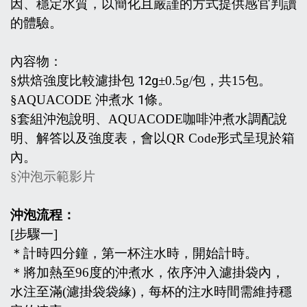
因、穩定水質，以簡化且嚴謹的方式提供感官判讀
的體驗。
內容物：
§烘焙強度比較濾掛包
12g
±0.
5g/
包，共
15
包。
§
AQUACODE
沖煮水
1
條。
§套組沖泡說明、
AQUACODE
咖啡沖煮水調配說
明、解答以及強度表，會以
QR Code
形式呈現於箱
內。
§沖泡示範影片
沖泡流程：
[
步驟一
]
＊計時四分鐘，第一杯注水時，開始計時。
＊將加熱至
96
度的沖煮水，依序沖入濾掛袋內，
水注至滿
(
濾掛袋袋緣
)
，每杯的注水時間需維持穩