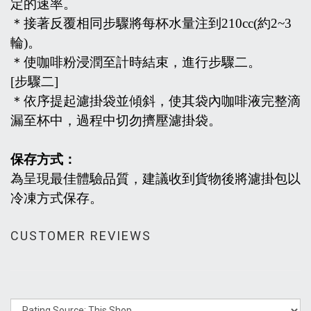
定的速率。
＊接著反覆相同步驟將每杯水量注到
210cc(
約
2~3
輪
)
。
＊使咖啡粉浸潤至計時結束，進行步驟二。
[
步驟二
]
＊依序提起濾掛袋並傾斜，使其袋內咖啡液完整滴
漏至杯中，過程中切勿擠壓濾掛袋。
保存方式：
為呈現最佳體驗品質，建議收到貨物後將濾掛包以
冷凍方式保存。
CUSTOMER REVIEWS