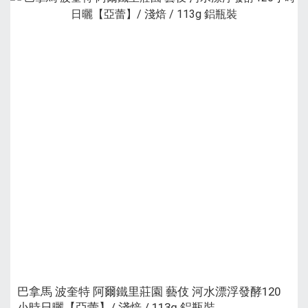
巴拿馬 波奎特 阿爾鐵里莊園 藝伎 河水漂浮發酵120
小時日曬【亞蕾】/ 淺焙 / 113g 鋁瓶裝