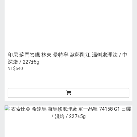
印尼 蘇門答臘 林東 曼特寧 歐藍剛江 濕刨處理法 / 中
深焙 / 227±5g
NT$540