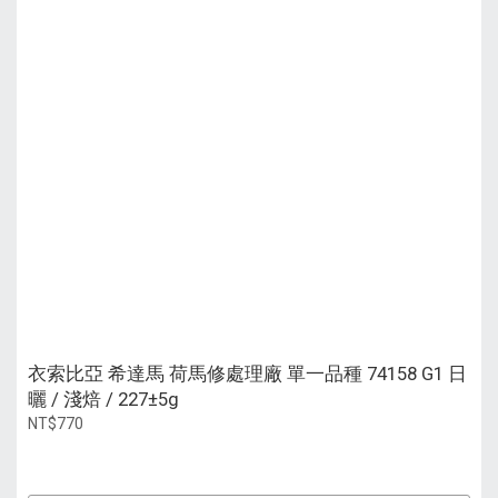
衣索比亞 希達馬 荷馬修處理廠 單一品種 74158 G1 日
曬 / 淺焙 / 227±5g
NT$770