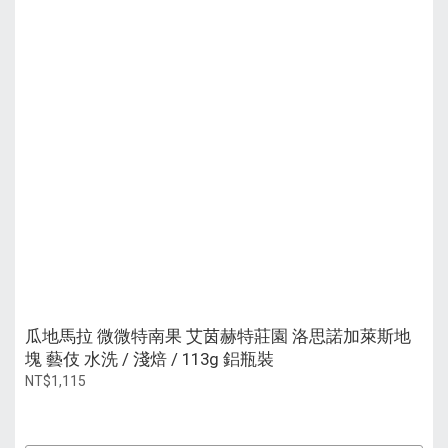
瓜地馬拉 微微特南果 艾茵赫特莊園 洛思諾加萊斯地
塊 藝伎 水洗 / 淺焙 / 113g 鋁瓶裝
NT$1,115