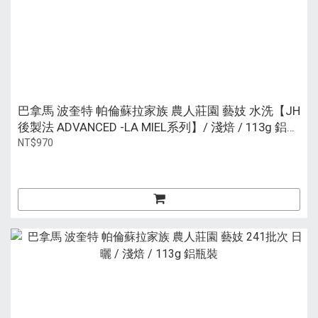
巴拿馬 波奎特 帕倫蘇拉家族 農人莊園 藝妓 水洗【JH
後製法 ADVANCED -LA MIEL系列】/ 淺焙 / 113g 鋁瓶
裝
NT$970