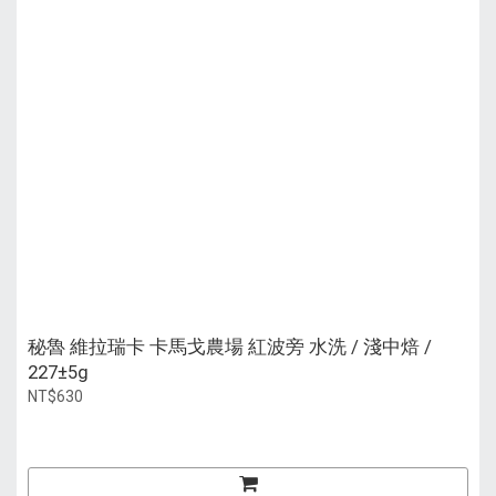
秘魯 維拉瑞卡 卡馬戈農場 紅波旁 水洗 / 淺中焙 /
227±5g
NT$630