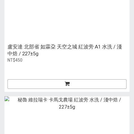
盧安達 北部省 如霖朶 天空之城 紅波旁 A1 水洗 / 淺
中焙 / 227±5g
NT$450