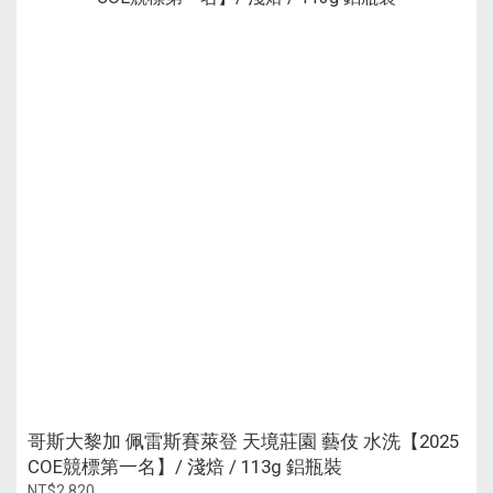
哥斯大黎加 佩雷斯賽萊登 天境莊園 藝伎 水洗【2025
COE競標第一名】/ 淺焙 / 113g 鋁瓶裝
NT$2,820