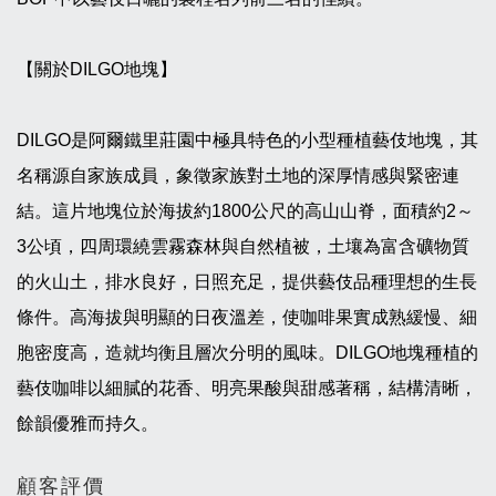
【關於DILGO地塊】
DILGO是阿爾鐵里莊園中極具特色的小型種植藝伎地塊，其
名稱源自家族成員，象徵家族對土地的深厚情感與緊密連
結。這片地塊位於海拔約1800公尺的高山山脊，面積約2～
3公頃，四周環繞雲霧森林與自然植被，土壤為富含礦物質
的火山土，排水良好，日照充足，提供藝伎品種理想的生長
條件。高海拔與明顯的日夜溫差，使咖啡果實成熟緩慢、細
胞密度高，造就均衡且層次分明的風味。DILGO地塊種植的
藝伎咖啡以細膩的花香、明亮果酸與甜感著稱，結構清晰，
餘韻優雅而持久。
顧客評價