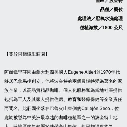
產區／波奎特
品種／藝伎
處理法／厭氧水洗處理
種植海拔／1800 公尺
【關於阿爾鐵里莊園】
阿爾鐵里莊園由義大利裔美國人Eugene Altieri於1970年代
移居巴拿馬後創立，他將波奎特的兩個農場轉變為著名的家
族企業，以高品質精品咖啡、個人化服務和為當地社區提供
包括為工人及其家人提供住房、教育和醫療保健等企業責任
而聞名。此莊園坐落在巴魯火山東側的Callejón Seco，位
處於被譽為中美洲最卓越的咖啡種植區之一的波奎特土地
上，該地區的氣候屬於熱帶高山氣候，年平均溫度約為