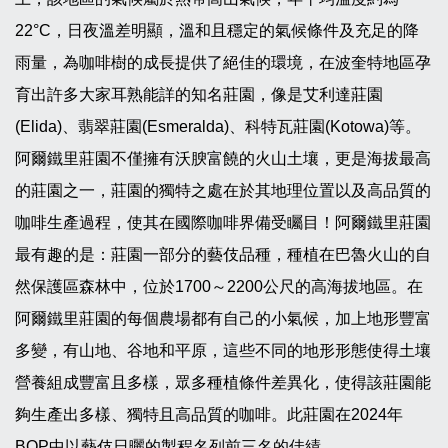
22°C，日夜溫差明顯，溫和且穩定的氣候條件及充足的降
雨量，為咖啡樹的成長提供了絕佳的環境，在波奎特地區孕
育出許多大家耳熟能詳的知名莊園，像是艾利達莊園
(Elida)、翡翠莊園(Esmeralda)、科特瓦莊園(Kotowa)等。
阿爾鐵里莊園不僅擁有沃腴富饒的火山土壤，更是海拔最高
的莊園之一，莊園的獨特之處在於其地理位置以及高品質的
咖啡生產過程，使其在國際咖啡界備受矚目！阿爾鐵里莊園
最有趣的是：莊園一部分的藝伎品種，種植在巴魯火山的自
然保護區森林中，位於1700～2200公尺的高海拔地區。在
阿爾鐵里莊園的每個農場都有自己的小氣候，加上地形豐富
多變，有山地、谷地和平原，這些不同的地形形態使得土壤
營養組成豐富且多樣，眾多種植條件差異化，使得該莊園能
夠生產出多樣、獨特且高品質的咖啡。此莊園在2024年
BOP中以藝伎日曬的製程名列前三名的佳績。