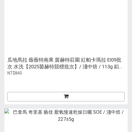
瓜地馬拉 薇薇特南果 茵赫特莊園 紅帕卡瑪拉 EI09批
次 水洗【2025茵赫特競標批次】/ 淺中焙 / 113g 鋁瓶
裝
NT$840