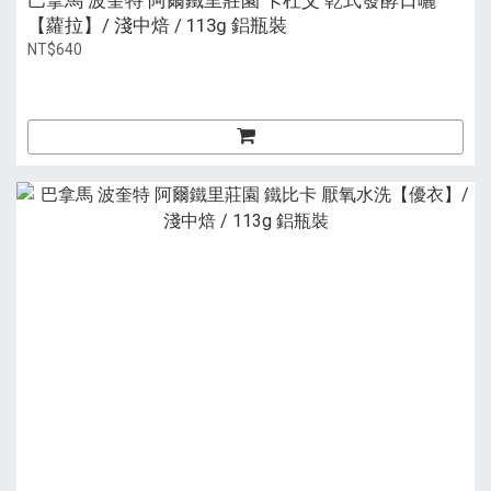
巴拿馬 波奎特 阿爾鐵里莊園 卡杜艾 乾式發酵日曬
【蘿拉】/ 淺中焙 / 113g 鋁瓶裝
NT$640