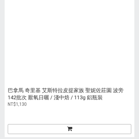
巴拿馬 奇里基 艾斯特拉皮提家族 聖妮佐莊園 波旁
142批次 厭氧日曬 / 淺中焙 / 113g 鋁瓶裝
NT$1,130