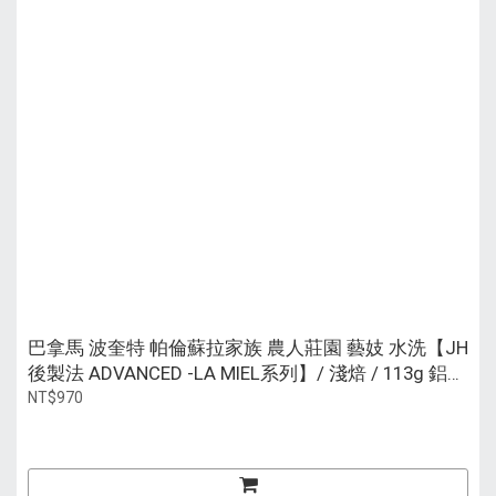
巴拿馬 波奎特 帕倫蘇拉家族 農人莊園 藝妓 水洗【JH
後製法 ADVANCED -LA MIEL系列】/ 淺焙 / 113g 鋁瓶
裝
NT$970