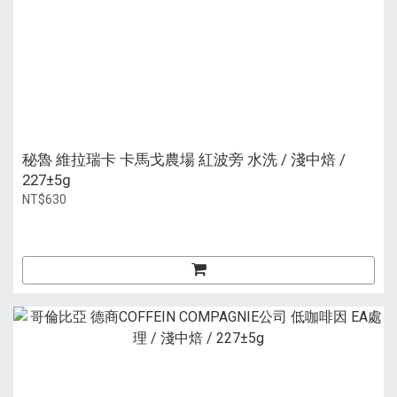
秘魯 維拉瑞卡 卡馬戈農場 紅波旁 水洗 / 淺中焙 /
227±5g
NT$630