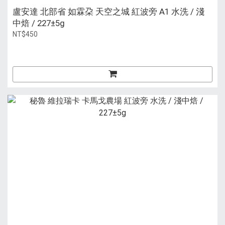
盧安達 北部省 如霖朶 天空之城 紅波旁 A1 水洗 / 淺
中焙 / 227±5g
NT$450