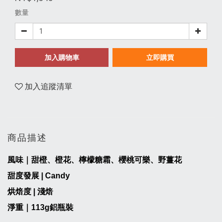
數量
加入購物車
立即購買
加入追蹤清單
商品描述
風味｜甜橙、橙花、檸檬糖霜、櫻桃可樂、野薑花
甜度發展 | Candy
烘焙度 | 淺焙
淨重｜
113
g鋁瓶裝