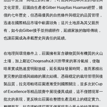
文化背景。莊園由生產者Gilber Huayllas Huaman經營，雖
僅約七年歷史，但憑藉優異的自然條件與穩定的品質管理，
迅速在國際精品市場中嶄露頭角；這片土地原為其父親所
有，如今由Gilber接手並持續耕作，延續家族的咖啡傳統，
也讓莊園成為承載歷史與責任的延續。
在地理與環境條件上，莊園擁有富含礦物質與有機質的火山
土壤，加上鄰近Choqesafra冰川所帶來的寒冷氣候，使咖
啡果實成熟速度明顯放緩，延長風味發展時間，進而累積出
更完整的甜感與細緻的層次結構。憑藉穩定的栽培管理與後
製品質，拉克塔帕塔莊園逐漸受到國際關注，並多次於Cup
of Excellence等精品競賽中展現優異成績，這不僅體現單一
批次的表現，更反映出莊園在整體生產流程上的穩定實力。
整體而言，拉克塔帕塔莊園不僅展現高山風土的純淨風味，