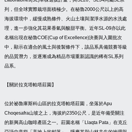
列，但全球實際栽培面積極少。在秘魯2000公尺以上的高
海拔環境中，緩慢成熟條件、火山土壤與潔淨水源的水洗處
理，進一步強化其花果香氣與酸甜平衡。近年SL-09亦以此
名稱出現在秘魯COE(Cup of Excellence)決賽與入圍批次
中，顯示在適合的風土與後製條件下，該品系具備競賽等級
的品質潛力，並逐漸成為精品市場重新認識的稀有SL系列
品系。
【關於拉克塔帕塔莊園】
位於祕魯庫斯科山區的拉克塔帕塔莊園，坐落於Apu
Choqesafra山坡之上，海拔約2350公尺，是近年備受關注
的新興高山咖啡產區之一。莊園名稱「Llaqta Pata」在克丘
亞語中意指「高地上的村落」，呼應其與山林共生的地理與