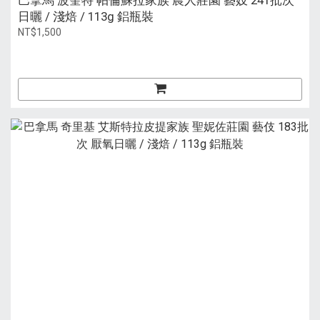
巴拿馬 波奎特 帕倫蘇拉家族 農人莊園 藝妓 241批次
日曬 / 淺焙 / 113g 鋁瓶裝
NT$1,500