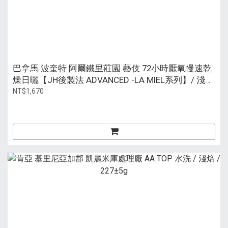
巴拿馬 波奎特 阿爾鐵里莊園 藝伎 72小時厭氧慢速乾
燥日曬【JH後製法 ADVANCED -LA MIEL系列】/ 淺焙
/ 113g 鋁瓶裝
NT$1,670