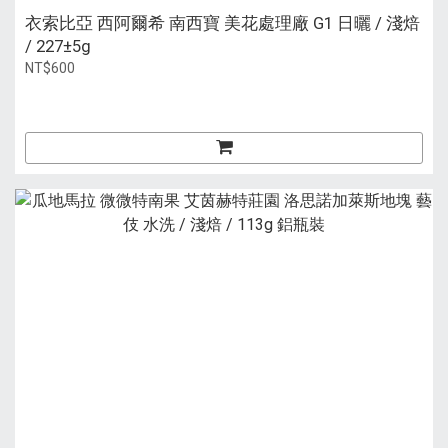
衣索比亞 西阿爾希 南西寶 美花處理廠 G1 日曬 / 淺焙
/ 227±5g
NT$600