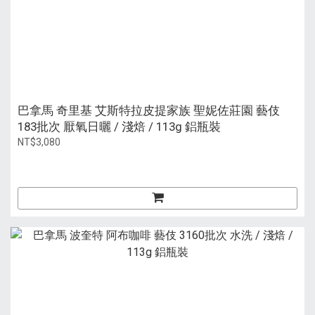
巴拿馬 奇里基 艾斯特拉皮提家族 聖妮佐莊園 藝伎
183批次 厭氧日曬 / 淺焙 / 113g 鋁瓶裝
NT$3,080