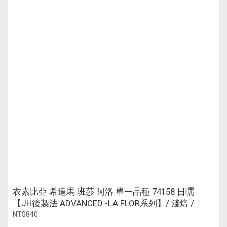
衣索比亞 希達馬 班莎 阿洛 單一品種 74158 日曬
【JH後製法 ADVANCED -LA FLOR系列】/ 淺焙 /
113g 鋁瓶裝
NT$840