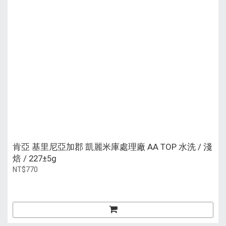
肯亞 基里尼亞加郡 凱麗米庫處理廠 AA TOP 水洗 / 淺
焙 / 227±5g
NT$770