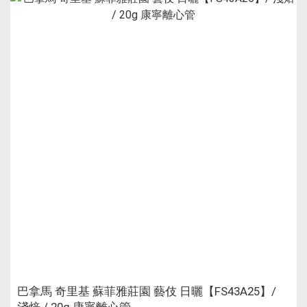
巴拿馬 奇里基 蘇菲雅莊園 藝伎 日曬【FS43A25】/