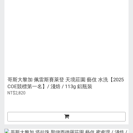
哥斯大黎加 佩雷斯賽萊登 天境莊園 藝伎 水洗【2025
COE競標第一名】/ 淺焙 / 113g 鋁瓶裝
NT$2,820