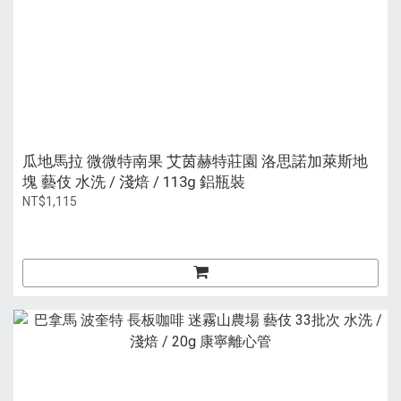
瓜地馬拉 微微特南果 艾茵赫特莊園 洛思諾加萊斯地
塊 藝伎 水洗 / 淺焙 / 113g 鋁瓶裝
NT$1,115