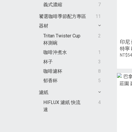
義式濃縮
7
饕選咖啡季節配方專區
11
器材
Tritan Twister Cup
2
印尼
杯測碗
特寧
咖啡沖煮水
1
理法 /
NT$5
杯子
3
咖啡濾杯
8
郁香杯
5
濾紙
HIFLUX 濾紙 快流
4
速