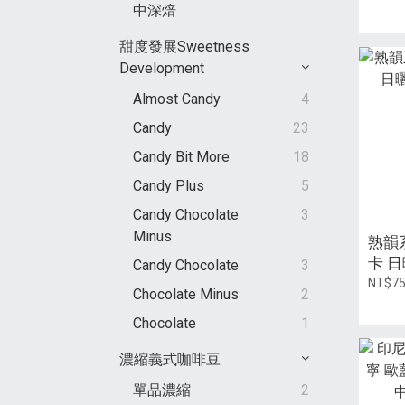
中深焙
次】/
裝
甜度發展Sweetness
Development
Almost Candy
4
Candy
23
Candy Bit More
18
Candy Plus
5
Candy Chocolate
3
Minus
熟韻系
卡 日曬
Candy Chocolate
3
NT$7
Chocolate Minus
2
Chocolate
1
濃縮義式咖啡豆
單品濃縮
2