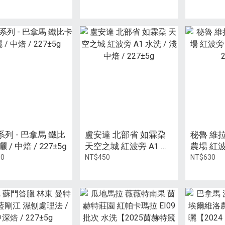
 淺焙 / 113g鋁瓶
中焙 / 113g 鋁瓶裝
焙 / 11
列 - 巴拿馬 鐵比
盧安達 北部省 如霖朶
秘魯 維
 / 中焙 / 227±5g
天空之城 紅波旁 A1 水
農場 紅波
洗 / 淺中焙 / 227±5g
中焙 / 22
50
NT$450
NT$630