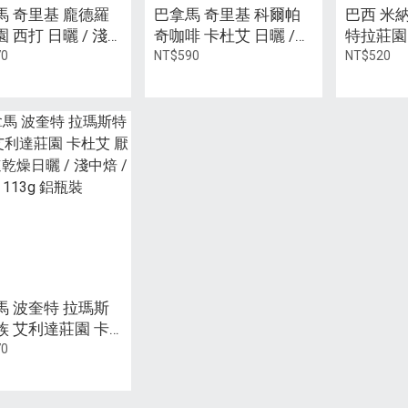
馬 奇里基 龐德羅
巴拿馬 奇里基 科爾帕
巴西 米
 西打 日曬 / 淺
奇咖啡 卡杜艾 日曬 /
特拉莊園
/ 113g 鋁瓶裝
淺中焙 / 113g 鋁瓶裝
曬 【盛
70
NT$590
NT$520
/ 227±5g
馬 波奎特 拉瑪斯
族 艾利達莊園 卡
 厭氧慢速乾燥日曬
70
中焙 / 113g 鋁瓶裝