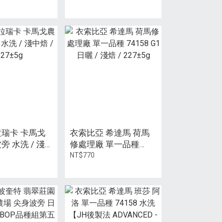
3g 鋁瓶裝
113g 鋁瓶裝
拉瑞卡 卡馬戈
衣索比亞 希達馬 荷馬
旁 水洗 / 淺
修處理廠 單一品種
7±5g
74158 G1 日曬 / 淺焙 /
NT$770
227±5g