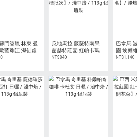
 蘇門答臘 林東 曼
瓜地馬拉 薇薇特南果
巴拿馬 
 歐藍剛江 濕刨處
茵赫特莊園 紅帕卡瑪拉
園 埃爾
 中深焙 / 227±5g
EI09批次 水洗【2025茵
波旁 日曬【
40
NT$840
NT$1,140
赫特競標批次】/ 淺中
品種組第五
焙 / 113g 鋁瓶裝
20g 康