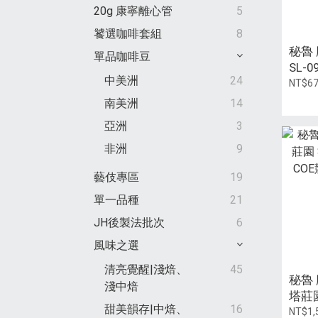
20g 康寧離心管
5
饕選咖啡套組
8
秘魯
單品咖啡豆
SL-0
中美洲
24
113
NT$6
南美洲
14
亞洲
3
非洲
9
藝伎專區
19
單一品種
21
JH後製法批次
6
風味之選
清亮覺醒|淺焙、
45
秘魯
淺中焙
塔莊園
甜美韻存|中焙、
16
【20
NT$1,