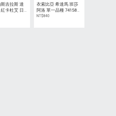
納斯吉拉斯 達
衣索比亞 希達馬 班莎
 紅卡杜艾 日
阿洛 單一品種 74158
開花朵】/ 中焙
日曬 【JH後製法
NT$840
ADVANCED -LA FLOR系
列】/ 淺焙 / 113g 鋁瓶
裝