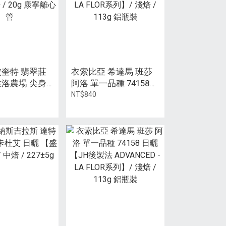
波奎特 翡翠莊
衣索比亞 希達馬 班莎
維洛農場 尖身
阿洛 單一品種 74158
2024 BOP
水洗 【JH後製法
NT$840
名】/ 淺焙 /
ADVANCED -LA FLOR系
寧離心管
列】/ 淺焙 / 113g 鋁瓶
裝