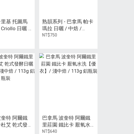
奇里基 托圖馬
熟韻系列 - 巴拿馬 帕卡
riollo 日曬 /
瑪拉 日曬 / 中焙 /
113g 鋁瓶裝
227±5g
NT$750
波奎特 阿爾鐵
巴拿馬 波奎特 阿爾鐵
卡杜艾 乾式發
里莊園 鐵比卡 厭氧水
蘿拉】/ 淺中
洗【優衣】/ 淺中焙 /
NT$640