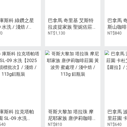
 庫斯科 綠鑽之星
巴拿馬 奇里基 艾斯特
巴拿馬 
9 水洗 / 淺焙 /
拉皮提家族 聖妮佐莊園
斯山咖啡 C
g 鋁瓶裝
波旁 142批次 厭氧日曬
淺中焙 / 
70
NT$1,130
NT$840
/ 淺中焙 / 113g 鋁瓶裝
 庫斯科 拉克塔帕
哥斯大黎加 塔拉珠 摩
巴拿馬 
 SL-09 水洗
尼耶家族 唐伊莉咖啡莊
里莊園 
25 COE競標批
園 黃波旁 蜜處理 / 淺
酵日曬【
540
NT$810
NT$640