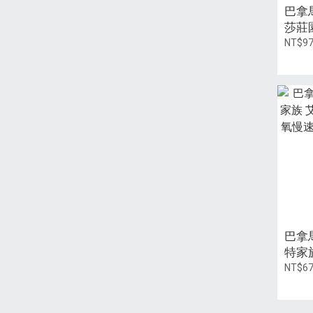
巴拿
莎莊園
中焙 
NT$9
巴拿
特家
杜艾
NT$6
/ 淺