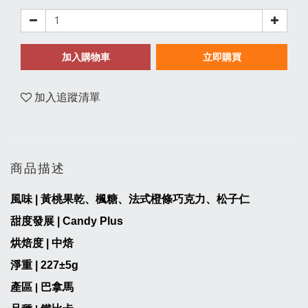
加入購物車
立即購買
加入追蹤清單
商品描述
風味
|
黃桃果乾、楓糖、法式橙條巧克力、松子仁
甜度發展 | Candy Plus
烘焙度 | 中焙
淨重
|
227
±5g
產區
巴拿馬
|