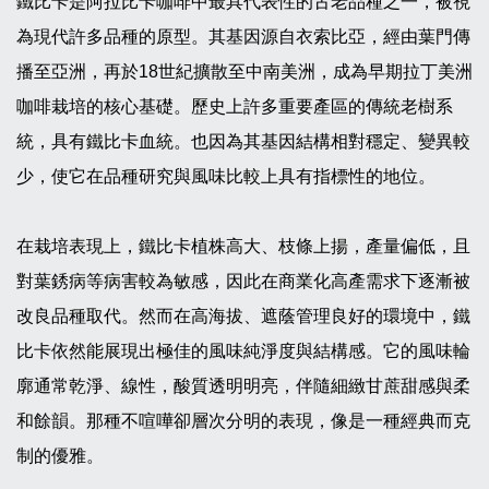
鐵比卡是阿拉比卡咖啡中最具代表性的古老品種之一，被視
為現代許多品種的原型。其基因源自衣索比亞，經由葉門傳
播至亞洲，再於18世紀擴散至中南美洲，成為早期拉丁美洲
咖啡栽培的核心基礎。歷史上許多重要產區的傳統老樹系
統，具有鐵比卡血統。也因為其基因結構相對穩定、變異較
少，使它在品種研究與風味比較上具有指標性的地位。
在栽培表現上，鐵比卡植株高大、枝條上揚，產量偏低，且
對葉銹病等病害較為敏感，因此在商業化高產需求下逐漸被
改良品種取代。然而在高海拔、遮蔭管理良好的環境中，鐵
比卡依然能展現出極佳的風味純淨度與結構感。它的風味輪
廓通常乾淨、線性，酸質透明明亮，伴隨細緻甘蔗甜感與柔
和餘韻。那種不喧嘩卻層次分明的表現，像是一種經典而克
制的優雅。