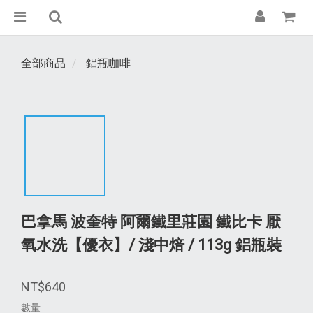
全部商品
鋁瓶咖啡
巴拿馬 波奎特 阿爾鐵里莊園 鐵比卡 厭
氧水洗【優衣】/ 淺中焙 / 113g 鋁瓶裝
NT$640
數量