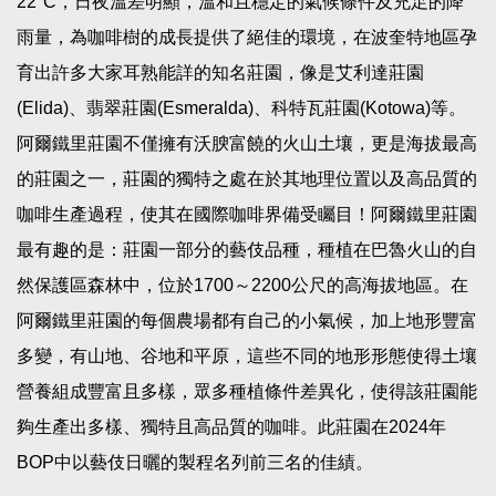
22°C，日夜溫差明顯，溫和且穩定的氣候條件及充足的降
雨量，為咖啡樹的成長提供了絕佳的環境，在波奎特地區孕
育出許多大家耳熟能詳的知名莊園，像是艾利達莊園
(Elida)、翡翠莊園(Esmeralda)、科特瓦莊園(Kotowa)等。
阿爾鐵里莊園不僅擁有沃腴富饒的火山土壤，更是海拔最高
的莊園之一，莊園的獨特之處在於其地理位置以及高品質的
咖啡生產過程，使其在國際咖啡界備受矚目！阿爾鐵里莊園
最有趣的是：莊園一部分的藝伎品種，種植在巴魯火山的自
然保護區森林中，位於1700～2200公尺的高海拔地區。在
阿爾鐵里莊園的每個農場都有自己的小氣候，加上地形豐富
多變，有山地、谷地和平原，這些不同的地形形態使得土壤
營養組成豐富且多樣，眾多種植條件差異化，使得該莊園能
夠生產出多樣、獨特且高品質的咖啡。此莊園在2024年
BOP中以藝伎日曬的製程名列前三名的佳績。