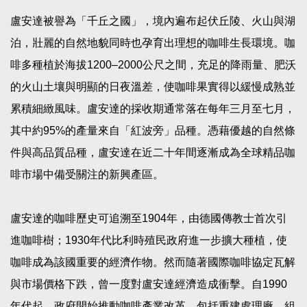
盧安達被譽為「千丘之國」，境內遍布起伏丘陵、火山與湖
泊，壯麗的自然地貌同時也孕育出理想的咖啡生長環境。咖
啡多種植於海拔1200–2000公尺之間，充足的降雨量、肥沃
的火山土壤與明顯的日夜溫差，使咖啡果實得以緩慢成熟並
累積細緻風味。盧安達的採收期通常落在每年三月至七月，
其中約95%的產量來自「紅波旁」品種。憑藉優越的自然條
件與高品質品種，盧安達在近二十年間逐漸成為全球精品咖
啡市場中備受關注的新興產區。
盧安達的咖啡歷史可追溯至1904年，由德國傳教士首次引
進咖啡樹；1930年代比利時殖民政府進一步擴大種植，使
咖啡成為該國重要的經濟作物。然而隨著國際咖啡協定瓦解
與市場價格下跌，曾一度對盧安達經濟造成衝擊。自1990
年代起，政府開始推動咖啡產業改革，包括重建處理廠、組