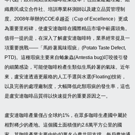
織農民成立合作社、培訓專業杯測師以及建立品質管理制
度。2008年舉辦的COE卓越盃（Cup of Excellence）更成
為重要里程碑，使盧安達咖啡在國際精品市場中嶄露頭角。
值得一提的是，在深入了解盧安達咖啡時，業界經常提及一
項重要挑戰——「馬鈴薯風味瑕疵」(Potato Taste Defect,
PTD)。這種瑕疵主要來自蝽象蟲(Antestia bug)叮咬後引發
的細菌感染，可能使咖啡粉產生類似生馬鈴薯的氣味。近年
來，盧安達透過更嚴格的人工手選與水選(Floating)技術，
以及完善的處理廠制度，大幅降低此類瑕疵的發生率，這也
是盧安達咖啡品質得以快速提升的重要原因之一。
盧安達咖啡產量僅占全球約1%，在眾多咖啡生產國中屬於
相對稀少的產地。這個國土面積僅約2.6萬平方公里的國
家，其咖啡產業主要由約40萬名小農共同支撐，每戶農地通