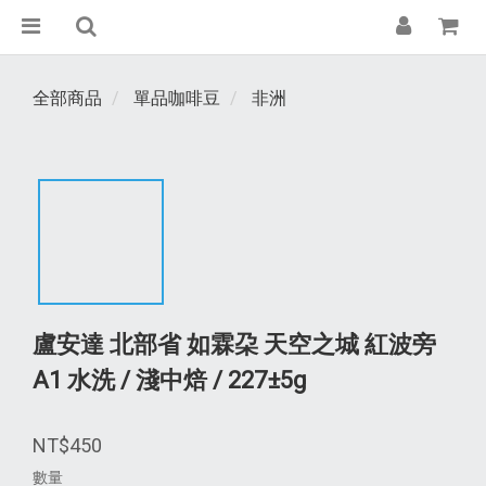
全部商品
單品咖啡豆
非洲
盧安達 北部省 如霖朶 天空之城 紅波旁
A1 水洗 / 淺中焙 / 227±5g
NT$450
數量